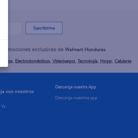
Suscribirme
Walmart Honduras
y promociones exclusivas de
.
mentos
Electrodomésticos
Videojuegos
Tecnología
Hogar
Celulares
,
,
,
,
,
Descarga nuestra App
aja con nosotros
Descarga nuestras app
a Ya