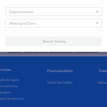
teño
Departamento
promociones!
Municipio/Zona
Términos y Condiciones
 los
, así como el envío de noticias 
Buscar tienda
elulares
Línea blanca
Laptops
Colchones
Pantallas
Antigripales
Suple
,
,
,
,
,
,
Samsung
Celulares iPhone
Celulares Xiaomi
Celulares Honor
,
,
,
.
rvicios
Financiamiento
Trab
jeta de regalo
Tarjeta de Crédito
Aplic
os servicios:
Remesas
agos de servicios