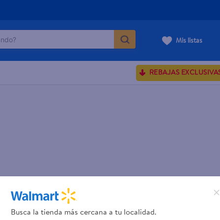
do?
Mis listas
ÁS BUSCADOS
REBAJAS EXCLUSIVA
sences
rporales dove
enus
Busca la tienda más cercana a tu localidad.