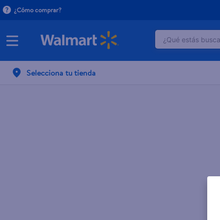
¿Cómo comprar?
¿Qué estás buscan
TÉRMINOS M
Selecciona tu tienda
1
.
dove uv
2
.
herbal es
3
.
ego
4
.
serums co
5
.
gillette v
6
.
dove
7
.
pañales
8
.
aceite
9
.
goodyear