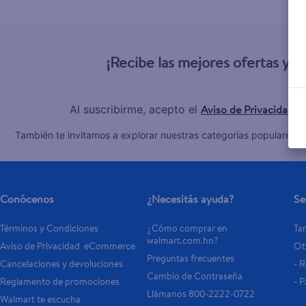
10
.
pollo nor
¡Recibe las mejores ofertas y 
Aviso de Privacidad
Al suscribirme, acepto el
y
C
También te invitamos a explorar nuestras categorías populares:
Conócenos
¿Necesitás ayuda?
Se
Términos y Condiciones
¿Cómo comprar en 
Tar
walmart.com.hn?
Aviso de Privacidad  eCommerce 
Otr
Preguntas frecuentes
Cancelaciones y devoluciones
- 
Cambio de Contraseña
Reglamento de promociones
- P
Llámanos 800-2222-0722
Walmart te escucha