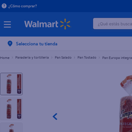
¿Cómo comprar?
¿Qué estás buscan
Pan Europa integral para sándwich - 650 g
L.74.40
TÉRMINOS M
Selecciona tu tienda
1
.
crema do
2
.
herbal es
Panadería y tortillería
Pan Salado
Pan Tostado
Pan Europa integra
3
.
dove uv
4
.
ego
5
.
serums co
6
.
gillette v
7
.
dove
8
.
goodyear
9
.
pañales