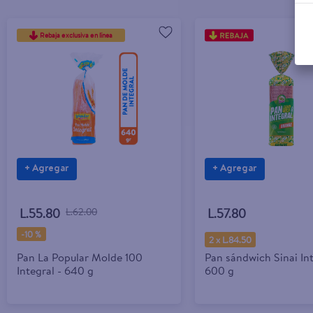
Rebaja exclusiva en línea
+ Agregar
+ Agregar
L.55.80
L.62.00
L.57.80
-
10 %
2 x L.84.50
Pan La Popular Molde 100
Pan sándwich Sinai Int
Integral - 640 g
600 g