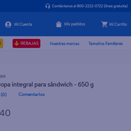
Contáctanos al 800-2222-0722
(línea gratuita)
Mis pedidos
Mi Carrito
+ Agregar
S
REBAJAS
Nuestras marcas
Tamaños Familiares
099
opa integral para sándwich - 650 g
Comentarios
(
0
)
.40