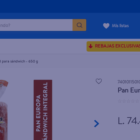
do?
Mis listas
ÁS BUSCADOS
REBAJAS EXCLUSIVA
ve serum
sences
l para sándwich - 650 g
7401011501
Pan Eur
rporales dove
☆
☆
☆
☆
☆
enus
L. 74