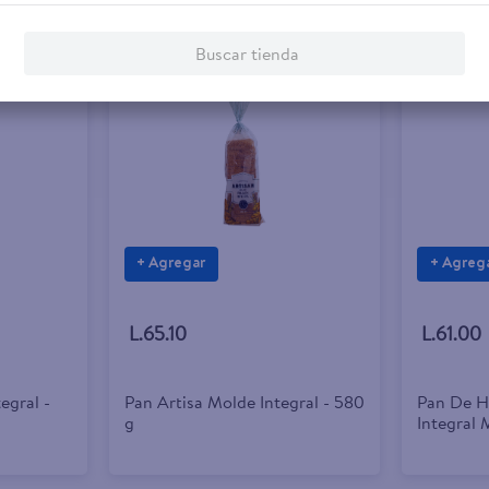
Buscar tienda
+ Agregar
+ Agreg
L.65.10
L.61.00
egral -
Pan Artisa Molde Integral - 580
Pan De H
g
Integral