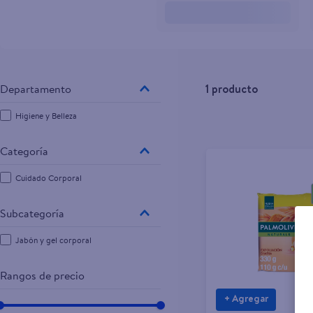
10
.
aceite
1
producto
Higiene y Belleza
Cuidado Corporal
Jabón y gel corporal
Rangos de precio
+ Agregar