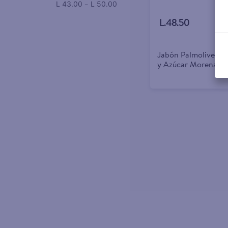
–
L 43.00
L 50.00
L.48.50
Jabón Palmolive Na
y Azúcar Morena 3 