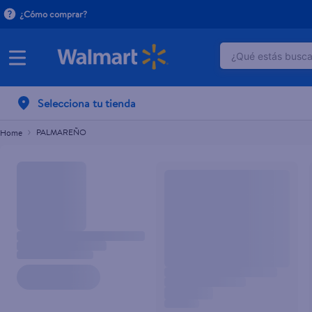
¿Cómo comprar?
¿Qué estás buscan
TÉRMINOS M
Selecciona tu tienda
1
.
crema do
2
.
herbal es
PALMAREÑO
3
.
dove uv
4
.
ego
5
.
serums co
6
.
gillette v
7
.
dove
8
.
goodyear
9
.
pañales