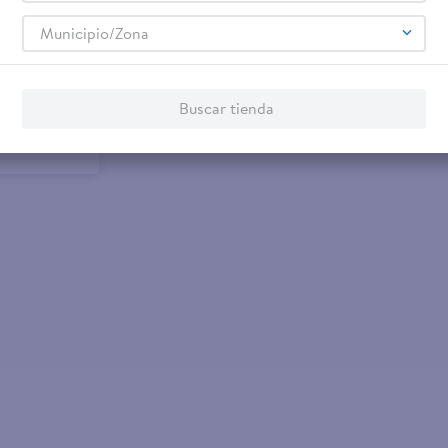
Municipio/Zona
turals Avena
Buscar tienda
Pack - 100 g