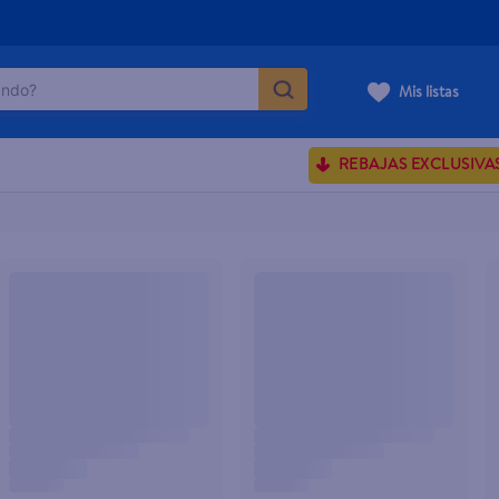
do?
Mis listas
ÁS BUSCADOS
REBAJAS EXCLUSIVA
ve serum
sences
rporales dove
enus