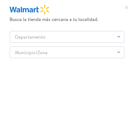
Busca la tienda más cercana a tu localidad.
¿Qué estás buscando?
Departamento
TÉRMINOS MÁS BUSCADOS
Selecciona tu tienda
1
.
herbal essences
Municipio/Zona
Artículos para el hogar
Accesorios para cocina
Termos y Botellas
2
.
dove uv
Ositos Carinositos 1 Plastic Bottle 0 5l
3
.
crema dove serum
4
.
ego
5
.
gillette venus
6
.
serums corporales dove
:
0793969331017
7
.
dove
Ositos Carinositos 1 Plastic Bottle 0 5l
8
.
pañales
Comentarios
9
.
desodorante dove