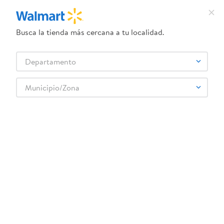
Busca la tienda más cercana a tu localidad.
¿Qué estás buscando?
Departamento
TÉRMINOS MÁS BUSCADOS
Selecciona tu tienda
1
.
crema dove serum
Municipio/Zona
NINTENDO
2
.
herbal essences
3
.
dove uv
4
.
ego
5
.
serums corporales dove
6
.
gillette venus
7
.
dove
8
.
goodyear
9
.
pañales