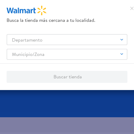
Términos y Condiciones
 los
, así como el envío de noticias 
elulares
Línea blanca
Laptops
Colchones
Pantallas
Antigripales
Suple
Busca la tienda más cercana a tu localidad.
,
,
,
,
,
,
Samsung
Celulares iPhone
Celulares Xiaomi
Celulares Honor
,
,
,
.
Departamento
rvicios
Financiamiento
Trab
Municipio/Zona
jeta de regalo
Tarjeta de Crédito
Aplic
os servicios:
Remesas
Buscar tienda
agos de servicios