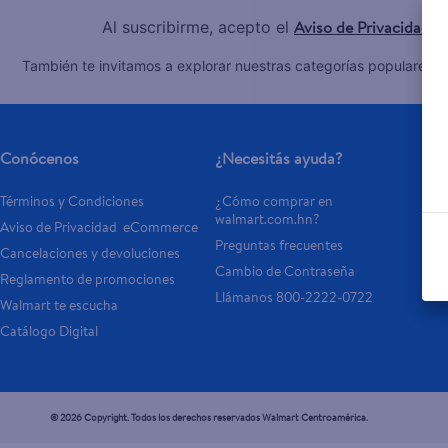
Aviso de Privacidad
Al suscribirme, acepto el
y
C
También te invitamos a explorar nuestras categorías populares:
Conócenos
¿Necesitás ayuda?
Se
Términos y Condiciones
¿Cómo comprar en 
Tar
walmart.com.hn?
Aviso de Privacidad  eCommerce 
Otr
Preguntas frecuentes
Cancelaciones y devoluciones
- 
Cambio de Contraseña
Reglamento de promociones
- P
Llámanos 800-2222-0722
Walmart te escucha
Catálogo Digital
© 2026 Copyright. Todos los derechos reservados Walmart Centroamérica.