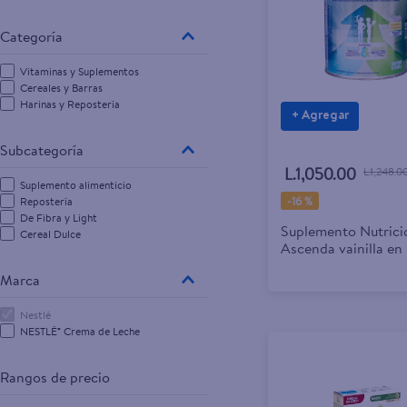
Vitaminas y Suplementos
Cereales y Barras
Harinas y Repostería
+ Agregar
L.1,050.00
L.1,248.0
Suplemento alimenticio
-
16 %
Repostería
De Fibra y Light
Suplemento Nutrici
Cereal Dulce
Ascenda vainilla en 
Marca
Nestlé
NESTLÉ® Crema de Leche
Rangos de precio