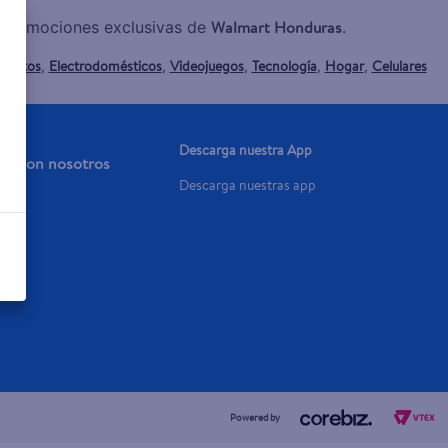
Walmart Honduras
y promociones exclusivas de
.
mentos
Electrodomésticos
Videojuegos
Tecnología
Hogar
Celulares
,
,
,
,
,
Descarga nuestra App
aja con nosotros
Descarga nuestras app
a Ya
Powered by