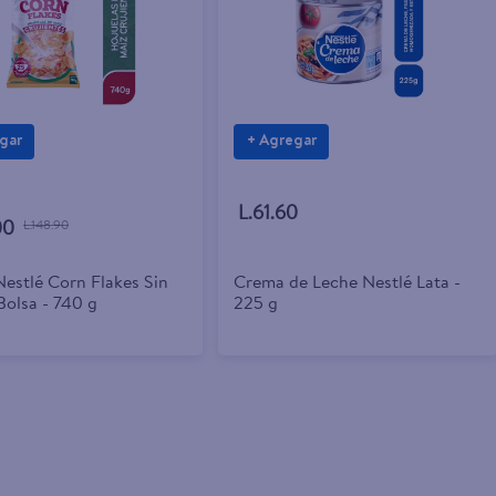
gar
+ Agregar
L.61.60
00
L.148.90
Nestlé Corn Flakes Sin
Crema de Leche Nestlé Lata -
Bolsa - 740 g
225 g