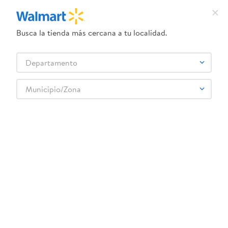
Busca la tienda más cercana a tu localidad.
¿Qué estás buscando?
Departamento
TÉRMINOS MÁS BUSCADOS
Selecciona tu tienda
1
.
crema dove serum
Municipio/Zona
Artículos para el hogar
Accesorios para cocina
2
.
herbal essences
Utensilios de cocina
My Shop Cepillo Con Pala
3
.
dove uv
4
.
ego
5
.
serums corporales dove
6
.
gillette venus
:
0041838344645
7
.
dove
My Shop Cepillo Con Pala
8
.
goodyear
Comentarios
☆
☆
☆
☆
☆
(
0
)
9
.
pañales