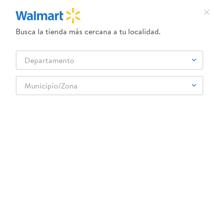
Busca la tienda más cercana a tu localidad.
¿Qué estás buscando?
Departamento
TÉRMINOS MÁS BUSCADOS
Selecciona tu tienda
1
.
crema dove serum
Municipio/Zona
2
.
herbal essences
my-little-pony-1-plastic-bottle-0-5l-8
3
.
dove uv
OOPS!
4
.
ego
5
.
gillette venus
No encontramos ningún resultado para
"
my-little-pony-1-plastic-bottle-0-5l-8
"
6
.
serums corporales dove
¿Qué debo hacer?
7
.
dove
8
.
pañales
Comprueba los términos ingresados
Intenta utilizar una sola palabra
9
.
aceite