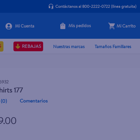
Contáctanos al 800-2222-0722
(línea gratuita)
Mis pedidos
Mi Carrito
+ Agregar
S
REBAJAS
Nuestras marcas
Tamaños Familiares
6932
irts 177
Comentarios
(
0
)
9.00