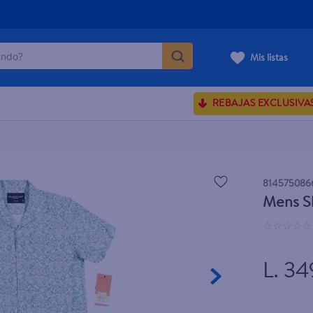
do?
Mis listas
ÁS BUSCADOS
REBAJAS EXCLUSIVA
sences
rporales dove
814575086
Mens Sh
enus
☆
☆
☆
☆
☆
L. 34