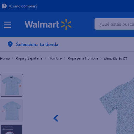
¿Cómo comprar?
¿Qué estás buscan
Mens Shirts 177
L.349.00
TÉRMINOS M
Selecciona tu tienda
1
.
dove uv
2
.
herbal es
Ropa y Zapatería
Hombre
Ropa para Hombre
Mens Shirts 177
3
.
ego
4
.
serums co
5
.
gillette v
6
.
dove
7
.
pañales
8
.
aceite
9
.
goodyear