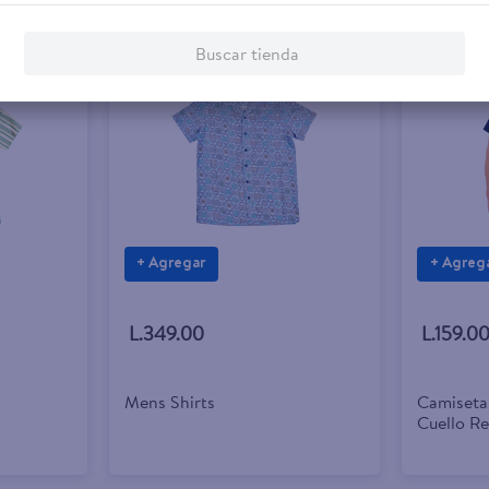
Buscar tienda
+ Agregar
+ Agreg
L.349.00
L.159.0
Mens Shirts
Camiseta
Cuello Re
Talla XL