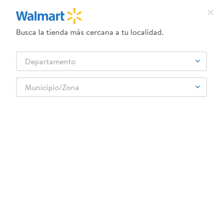
Busca la tienda más cercana a tu localidad.
¿Qué estás buscando?
Departamento
TÉRMINOS MÁS BUSCADOS
Selecciona tu tienda
1
.
dove uv
Municipio/Zona
2
.
herbal essences
3
.
ego
4
.
serums corporales dove
5
.
gillette venus
6
.
dove
7
.
pañales
8
.
aceite
9
.
goodyear