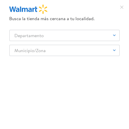
Busca la tienda más cercana a tu localidad.
¿Qué estás buscando?
Departamento
TÉRMINOS MÁS BUSCADOS
Selecciona tu tienda
1
.
crema dove serum
Municipio/Zona
Juguetes
Vehículos, pistas y control remoto
Control remoto
2
.
herbal essences
Figuras Marvel Avengers Venomized Loki
3
.
dove uv
4
.
ego
5
.
serums corporales dove
6
.
gillette venus
:
5010996283863
7
.
dove
Figuras Marvel Avengers Venomized Loki
8
.
goodyear
Comentarios
9
.
pañales