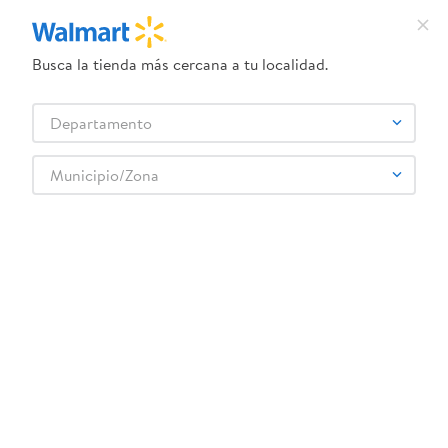
Busca la tienda más cercana a tu localidad.
¿Qué estás buscando?
Departamento
TÉRMINOS MÁS BUSCADOS
Selecciona tu tienda
1
.
crema dove serum
Municipio/Zona
Abarrotes
Snacks y Fruta Seca
Papas y frituras
2
.
dove uv
Chips Maretti Bruschette Pizza - 70 g
3
.
herbal essences
4
.
ego
5
.
serums corporales dove
6
.
gillette venus
:
3800205871255
7
.
pañales
Chips Maretti Bruschette Pizza - 70 g
8
.
goodyear
Comentarios
9
.
dove