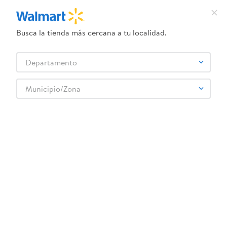
Busca la tienda más cercana a tu localidad.
¿Qué estás buscando?
Departamento
TÉRMINOS MÁS BUSCADOS
Selecciona tu tienda
1
.
dove uv
Municipio/Zona
2
.
herbal essences
3
.
ego
4
.
serums corporales dove
5
.
gillette venus
6
.
dove
7
.
pañales
8
.
aceite
9
.
goodyear