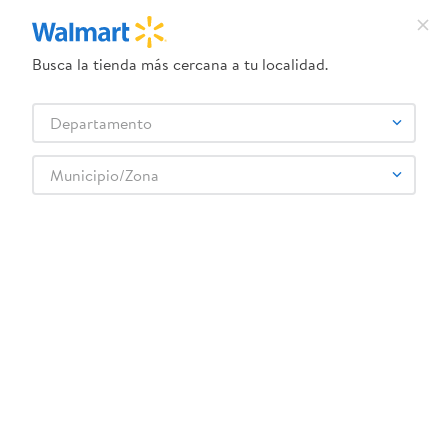
Busca la tienda más cercana a tu localidad.
¿Qué estás buscando?
Departamento
TÉRMINOS MÁS BUSCADOS
Selecciona tu tienda
1
.
dove uv
Municipio/Zona
LEDVANCE
2
.
herbal essences
3
.
ego
4
.
serums corporales dove
5
.
gillette venus
6
.
dove
7
.
pañales
8
.
aceite
9
.
goodyear