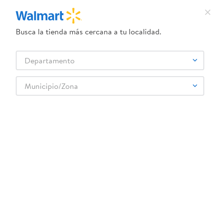
Busca la tienda más cercana a tu localidad.
¿Qué estás buscando?
Departamento
TÉRMINOS MÁS BUSCADOS
Selecciona tu tienda
1
.
crema dove serum
Municipio/Zona
2
.
herbal essences
3
.
dove uv
4
.
ego
5
.
gillette venus
6
.
serums corporales dove
7
.
dove
8
.
pañales
9
.
aceite