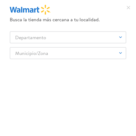
Busca la tienda más cercana a tu localidad.
¿Qué estás buscando?
Departamento
TÉRMINOS MÁS BUSCADOS
Selecciona tu tienda
1
.
dove uv
Municipio/Zona
KING KOIL
2
.
herbal essences
3
.
ego
4
.
serums corporales dove
5
.
gillette venus
6
.
dove
7
.
pañales
8
.
aceite
9
.
goodyear