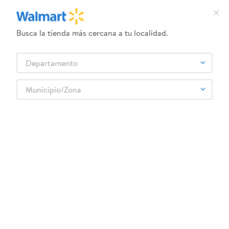
Busca la tienda más cercana a tu localidad.
¿Qué estás buscando?
Departamento
TÉRMINOS MÁS BUSCADOS
Selecciona tu tienda
1
.
crema dove serum
Municipio/Zona
KINDER
2
.
dove uv
3
.
herbal essences
4
.
ego
5
.
serums corporales dove
6
.
gillette venus
7
.
pañales
8
.
goodyear
9
.
dove