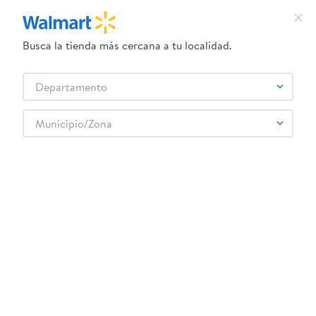
Busca la tienda más cercana a tu localidad.
¿Qué estás buscando?
Departamento
TÉRMINOS MÁS BUSCADOS
Selecciona tu tienda
1
.
crema dove serum
Municipio/Zona
KETEL
2
.
herbal essences
3
.
dove uv
4
.
ego
5
.
serums corporales dove
6
.
gillette venus
7
.
dove
8
.
goodyear
9
.
pañales