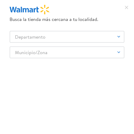
Busca la tienda más cercana a tu localidad.
¿Qué estás buscando?
Departamento
TÉRMINOS MÁS BUSCADOS
Selecciona tu tienda
1
.
crema dove serum
Municipio/Zona
2
.
herbal essences
3
.
dove uv
4
.
ego
5
.
serums corporales dove
6
.
gillette venus
7
.
dove
8
.
goodyear
9
.
pañales