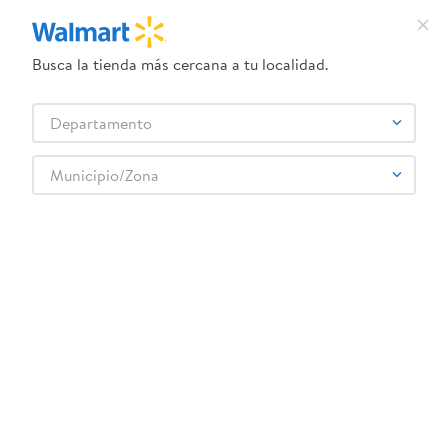
Busca la tienda más cercana a tu localidad.
¿Qué estás buscando?
Departamento
TÉRMINOS MÁS BUSCADOS
Selecciona tu tienda
1
.
herbal essences
Municipio/Zona
INTERCOSMO
2
.
dove uv
3
.
crema dove serum
4
.
ego
5
.
gillette venus
6
.
serums corporales dove
7
.
dove
8
.
pañales
9
.
desodorante dove