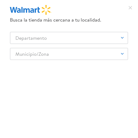
Busca la tienda más cercana a tu localidad.
¿Qué estás buscando?
Departamento
TÉRMINOS MÁS BUSCADOS
Selecciona tu tienda
1
.
crema dove serum
Municipio/Zona
HUNT'S
2
.
herbal essences
3
.
dove uv
4
.
ego
5
.
gillette venus
6
.
serums corporales dove
7
.
dove
8
.
pañales
9
.
aceite