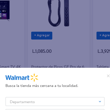
+ Agregar
+ Agre
L.1,085.00
L.3,92
 Smart TV 4K
Protector de Picos GE Pro de 6
Tableta
das
Tomas, modelo 37053
Pulgada
ses
Mese
Busca la tienda más cercana a tu localidad.
Departamento