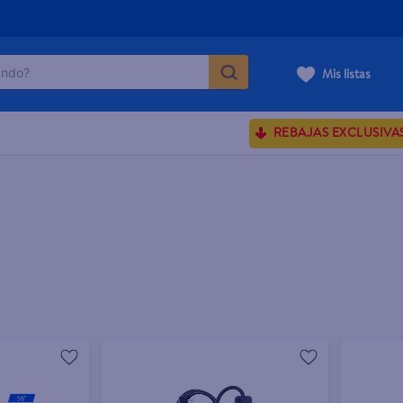
do?
Mis listas
ÁS BUSCADOS
REBAJAS EXCLUSIVA
ve serum
sences
enus
rporales dove