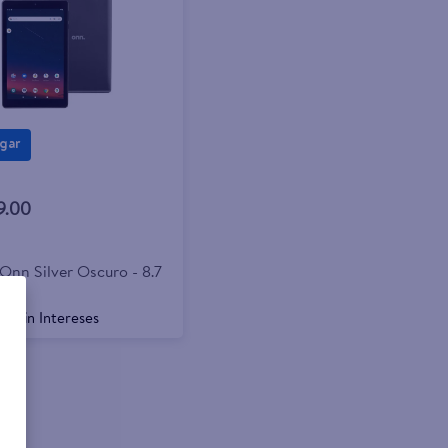
gar
9.00
 Onn Silver Oscuro - 8.7
s
s Sin Intereses