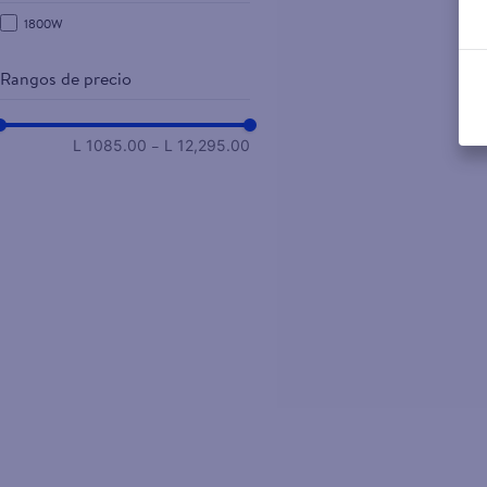
1800W
Rangos de precio
–
L 1085.00
L 12,295.00