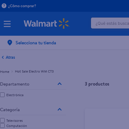
¿Cómo comprar?
¿Qué estás buscan
TÉRMINOS M
Selecciona tu tienda
1
.
crema do
2
.
herbal es
Atras
3
.
dove uv
Hot Sale Electro WM CT3
4
.
ego
5
.
gillette v
3
productos
6
.
serums co
Electrónica
7
.
dove
8
.
pañales
Televisores
9
.
aceite
Computación