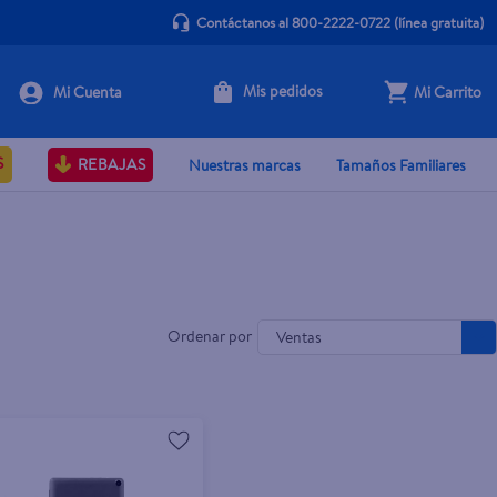
Contáctanos al 800-2222-0722
(línea gratuita)
Mis pedidos
Mi Carrito
S
REBAJAS
Nuestras marcas
Tamaños Familiares
Ventas