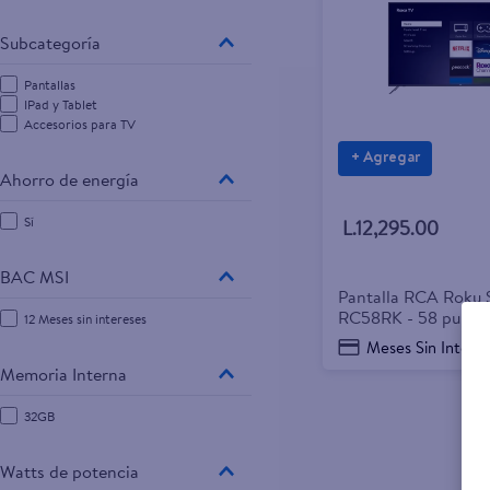
10
.
goodyear
Pantallas
IPad y Tablet
Accesorios para TV
+ Agregar
Ahorro de energía
Sí
L.12,295.00
BAC MSI
Pantalla RCA Roku
RC58RK - 58 pulga
12 Meses sin intereses
Meses Sin Intere
Memoria Interna
32GB
Watts de potencia