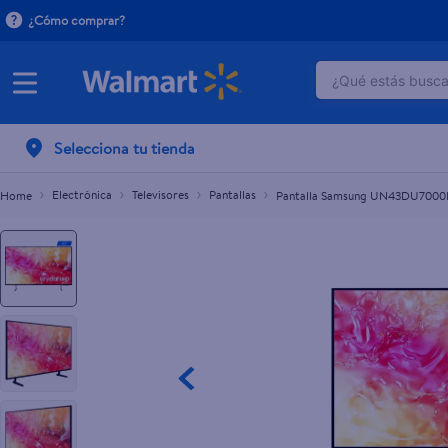
¿Cómo comprar?
¿Qué estás buscan
Pantalla Samsung UN43DU7000PXPA Crystal UH
TÉRMINOS M
Selecciona tu tienda
1
.
crema do
2
.
herbal es
Electrónica
Televisores
Pantallas
Pantalla Samsung UN43DU7000P
3
.
dove uv
4
.
ego
5
.
gillette v
6
.
serums co
7
.
dove
8
.
pañales
9
.
aceite