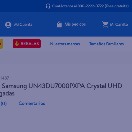
Contáctanos al 800-2222-0722
(línea gratuita)
Mis pedidos
Mi Carrito
Agotado
S
REBAJAS
Nuestras marcas
Tamaños Familiares
1487
la Samsung UN43DU7000PXPA Crystal UHD
gadas
Comentarios
(
0
)