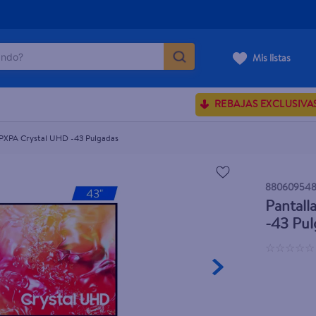
do?
Mis listas
D -43 Pulgadas
ÁS BUSCADOS
REBAJAS EXCLUSIVA
ve serum
sences
XPA Crystal UHD -43 Pulgadas
880609548
Pantal
enus
-43 Pul
rporales dove
☆
☆
☆
☆
☆