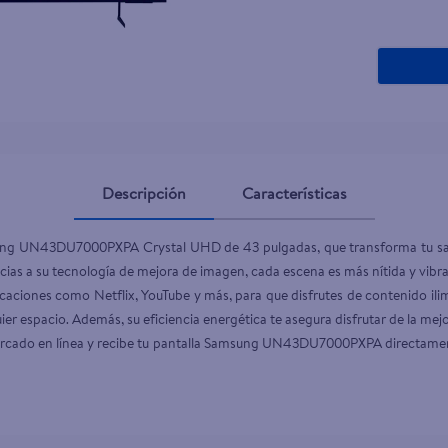
Descripción
Características
sung UN43DU7000PXPA Crystal UHD de 43 pulgadas, que transforma tu sal
as a su tecnología de mejora de imagen, cada escena es más nítida y vibrant
caciones como Netflix, YouTube y más, para que disfrutes de contenido ilimi
 espacio. Además, su eficiencia energética te asegura disfrutar de la mejor
rcado en línea y recibe tu pantalla Samsung UN43DU7000PXPA directamente 