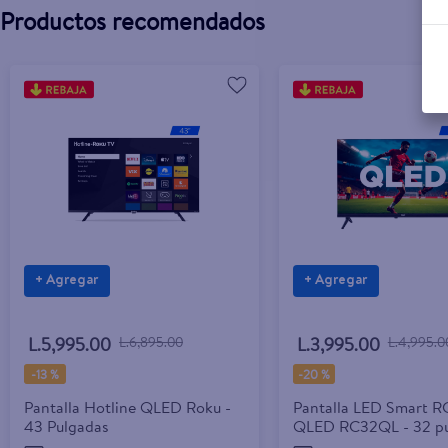
Productos recomendados
+ Agregar
+ Agregar
L.5,995.00
L.6,895.00
L.3,995.00
L.4,995.0
-
13 %
-
20 %
Pantalla Hotline QLED Roku -
Pantalla LED Smart 
43 Pulgadas
QLED RC32QL - 32 pu