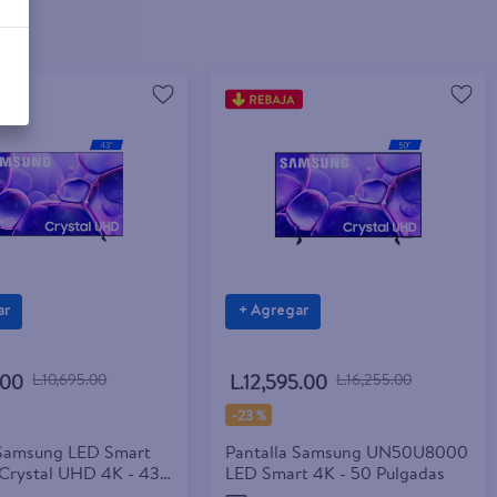
ar
+ Agregar
.00
L.10,695.00
L.12,595.00
L.16,255.00
-
23 %
 Samsung LED Smart
Pantalla Samsung UN50U8000
Crystal UHD 4K - 43
LED Smart 4K - 50 Pulgadas