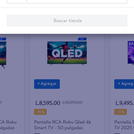
Buscar tienda
+ Agregar
+ Agreg
0
L.8,595.00
L.10,090.00
L.9,495
-
15 %
-
11 %
RCA Roku
Pantalla RCA Roku Qled 4k
Pantalla
lgadas
Smart TV - 50 pulgadas
TV 2025 
Pulgadas