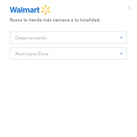
Busca la tienda más cercana a tu localidad.
¿Qué estás buscando?
Departamento
TÉRMINOS MÁS BUSCADOS
Selecciona tu tienda
1
.
crema dove serum
Municipio/Zona
2
.
herbal essences
3
.
dove uv
4
.
ego
5
.
serums corporales dove
6
.
gillette venus
7
.
dove
8
.
goodyear
9
.
pañales