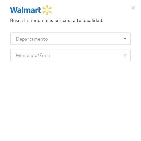
Busca la tienda más cercana a tu localidad.
¿Qué estás buscando?
Departamento
TÉRMINOS MÁS BUSCADOS
Selecciona tu tienda
1
.
crema dove serum
Municipio/Zona
HALLS
2
.
herbal essences
3
.
dove uv
4
.
ego
5
.
serums corporales dove
6
.
gillette venus
7
.
dove
8
.
goodyear
9
.
pañales