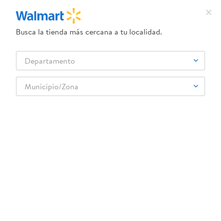
Busca la tienda más cercana a tu localidad.
¿Qué estás buscando?
Departamento
TÉRMINOS MÁS BUSCADOS
Selecciona tu tienda
1
.
crema dove serum
Municipio/Zona
GAMESA
2
.
herbal essences
3
.
dove uv
4
.
ego
5
.
gillette venus
6
.
serums corporales dove
7
.
dove
8
.
pañales
9
.
aceite