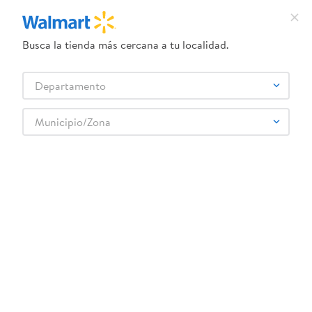
Busca la tienda más cercana a tu localidad.
¿Qué estás buscando?
Departamento
TÉRMINOS MÁS BUSCADOS
Selecciona tu tienda
1
.
herbal essences
Municipio/Zona
FLORIDA
2
.
dove uv
3
.
crema dove serum
4
.
ego
5
.
gillette venus
6
.
serums corporales dove
7
.
dove
8
.
pañales
9
.
desodorante dove