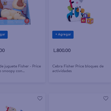
gar
+ Agregar
.00
L.800.00
de juguete Fisher - Price
Cebra Fisher Price bloques de
o snoopy con
actividades
nto y sonido