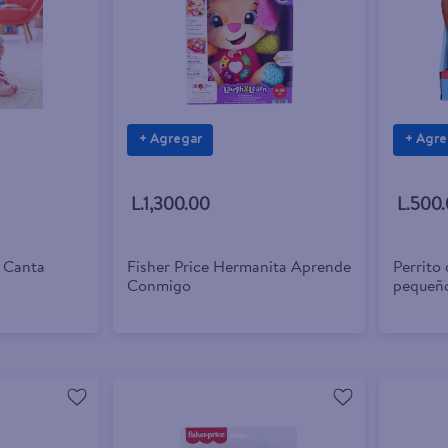
+ Agregar
+ Agre
L.1,300.00
L.500
r Canta
Fisher Price Hermanita Aprende
Perrito 
Conmigo
pequeñ
movimie