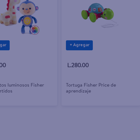
gar
+ Agregar
.00
L.280.00
tos luminosos Fisher
Tortuga Fisher Price de
rtidos
aprendizaje