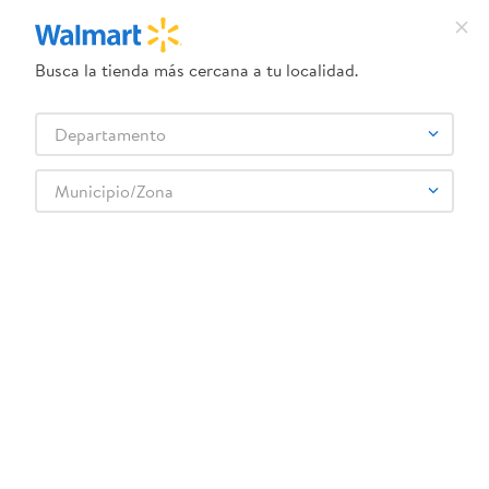
Busca la tienda más cercana a tu localidad.
¿Qué estás buscando?
Departamento
TÉRMINOS MÁS BUSCADOS
Selecciona tu tienda
1
.
herbal essences
Municipio/Zona
ENSURE
2
.
dove uv
3
.
crema dove serum
4
.
ego
5
.
gillette venus
6
.
serums corporales dove
7
.
dove
8
.
pañales
9
.
desodorante dove