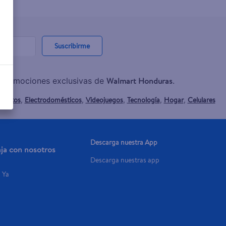
Suscribirme
Walmart Honduras
y promociones exclusivas de
.
mentos
Electrodomésticos
Videojuegos
Tecnología
Hogar
Celulares
,
,
,
,
,
Descarga nuestra App
aja con nosotros
Descarga nuestras app
a Ya