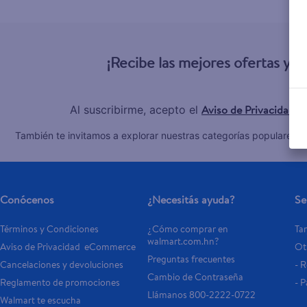
10
.
aceite
¡Recibe las mejores ofertas y 
Aviso de Privacidad
Al suscribirme, acepto el
y
C
También te invitamos a explorar nuestras categorías populares:
Conócenos
¿Necesitás ayuda?
Se
Términos y Condiciones
¿Cómo comprar en 
Tar
walmart.com.hn?
Aviso de Privacidad  eCommerce 
Otr
Preguntas frecuentes
Cancelaciones y devoluciones
- 
Cambio de Contraseña
Reglamento de promociones
- P
Llámanos 800-2222-0722
Walmart te escucha