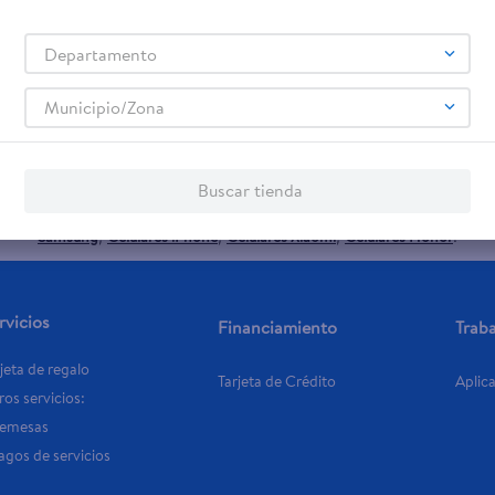
Departamento
promociones!
Municipio/Zona
Términos y Condiciones
 los
, así como el envío de noticias 
Buscar tienda
elulares
Línea blanca
Laptops
Colchones
Pantallas
Antigripales
Suple
,
,
,
,
,
,
Samsung
Celulares iPhone
Celulares Xiaomi
Celulares Honor
,
,
,
.
rvicios
Financiamiento
Trab
jeta de regalo
Tarjeta de Crédito
Aplic
os servicios:
Remesas
agos de servicios