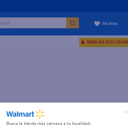
do?
Mis listas
ÁS BUSCADOS
REBAJAS EXCLUSIVA
ve serum
sences
rporales dove
enus
Busca la tienda más cercana a tu localidad.