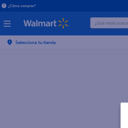
¿Cómo comprar?
¿Qué estás buscan
TÉRMINOS M
Selecciona tu tienda
1
.
crema do
2
.
herbal es
3
.
dove uv
4
.
ego
5
.
serums co
6
.
gillette v
7
.
dove
8
.
goodyear
9
.
pañales