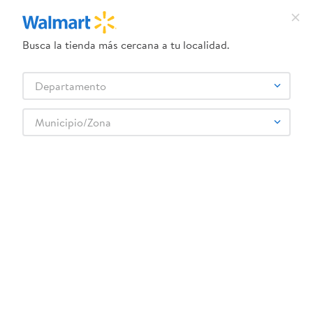
Busca la tienda más cercana a tu localidad.
¿Qué estás buscando?
Departamento
TÉRMINOS MÁS BUSCADOS
Selecciona tu tienda
1
.
herbal essences
Municipio/Zona
Carnes, Embutidos y Mariscos
Cerdo
2
.
dove uv
Filete y Marinados de Cerdo
Carne De Cerdo Para Asar Del Corral Tex Mex Fresco Empacado - Precio
3
.
crema dove serum
Indicado Por Libra
4
.
ego
5
.
gillette venus
6
.
serums corporales dove
7
.
dove
:
7421900705018
8
.
pañales
Carne De Cerdo Para Asar Del Corral Tex
9
.
desodorante dove