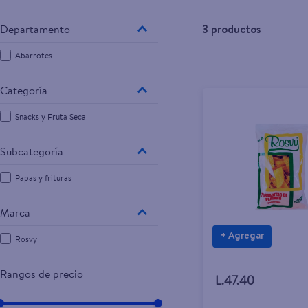
3
productos
Abarrotes
Snacks y Fruta Seca
Papas y frituras
Marca
+ Agregar
Rosvy
Rangos de precio
L.47.40