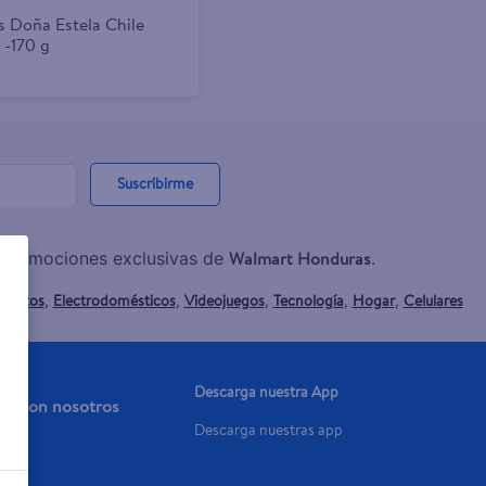
s Doña Estela Chile
 -170 g
Suscribirme
Walmart Honduras
y promociones exclusivas de
.
mentos
Electrodomésticos
Videojuegos
Tecnología
Hogar
Celulares
,
,
,
,
,
Descarga nuestra App
aja con nosotros
Descarga nuestras app
a Ya