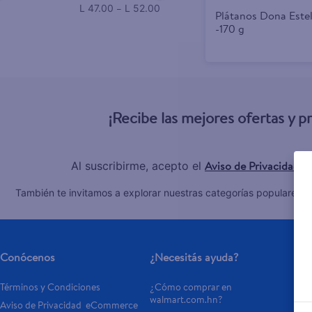
–
L 47.00
L 52.00
Plátanos Dona Este
-170 g
¡Recibe las mejores ofertas y 
Aviso de Privacidad
Al suscribirme, acepto el
y
C
También te invitamos a explorar nuestras categorías populares:
Conócenos
¿Necesitás ayuda?
Se
Términos y Condiciones
¿Cómo comprar en 
Tar
walmart.com.hn?
Aviso de Privacidad  eCommerce 
Otr