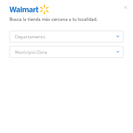
Busca la tienda más cercana a tu localidad.
¿Qué estás buscando?
Departamento
TÉRMINOS MÁS BUSCADOS
Selecciona tu tienda
1
.
dove uv
Municipio/Zona
DOG CHIPS
2
.
herbal essences
3
.
ego
4
.
serums corporales dove
5
.
gillette venus
6
.
dove
7
.
pañales
8
.
aceite
9
.
goodyear