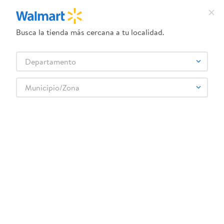
Busca la tienda más cercana a tu localidad.
¿Qué estás buscando?
Departamento
TÉRMINOS MÁS BUSCADOS
Selecciona tu tienda
1
.
crema dove serum
Municipio/Zona
2
.
herbal essences
3
.
dove uv
4
.
ego
5
.
gillette venus
6
.
serums corporales dove
7
.
dove
8
.
pañales
9
.
aceite