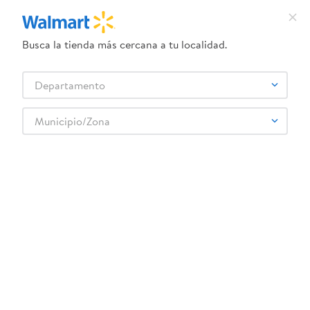
Busca la tienda más cercana a tu localidad.
¿Qué estás buscando?
Departamento
TÉRMINOS MÁS BUSCADOS
Selecciona tu tienda
1
.
dove uv
Municipio/Zona
DEL FULANO
2
.
herbal essences
3
.
ego
4
.
serums corporales dove
5
.
gillette venus
6
.
dove
7
.
pañales
8
.
aceite
9
.
goodyear