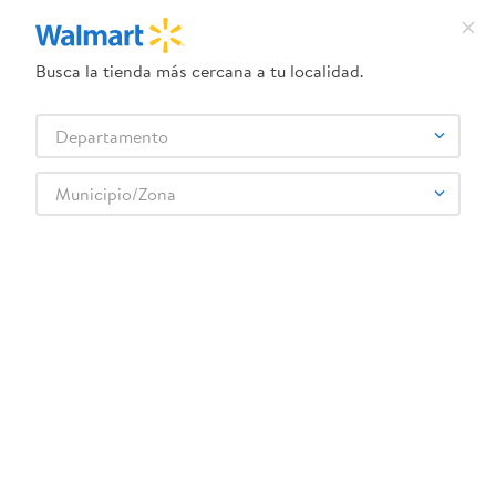
Busca la tienda más cercana a tu localidad.
¿Qué estás buscando?
Departamento
TÉRMINOS MÁS BUSCADOS
Selecciona tu tienda
1
.
dove uv
Municipio/Zona
CLORALEX
2
.
herbal essences
3
.
ego
4
.
serums corporales dove
5
.
gillette venus
6
.
dove
7
.
pañales
8
.
aceite
9
.
goodyear