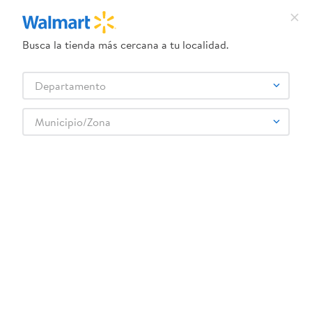
Busca la tienda más cercana a tu localidad.
¿Qué estás buscando?
Departamento
TÉRMINOS MÁS BUSCADOS
Selecciona tu tienda
1
.
crema dove serum
Municipio/Zona
CLIGHT
2
.
herbal essences
3
.
dove uv
4
.
ego
5
.
gillette venus
6
.
serums corporales dove
7
.
dove
8
.
pañales
9
.
aceite