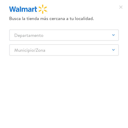
Busca la tienda más cercana a tu localidad.
¿Qué estás buscando?
Departamento
TÉRMINOS MÁS BUSCADOS
Selecciona tu tienda
1
.
herbal essences
Municipio/Zona
CHIVAS REGAL
2
.
dove uv
3
.
crema dove serum
4
.
ego
5
.
gillette venus
6
.
serums corporales dove
7
.
dove
8
.
pañales
9
.
desodorante dove