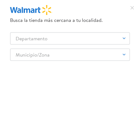
Busca la tienda más cercana a tu localidad.
¿Qué estás buscando?
Departamento
TÉRMINOS MÁS BUSCADOS
Selecciona tu tienda
1
.
dove uv
Municipio/Zona
2
.
herbal essences
3
.
ego
4
.
serums corporales dove
5
.
gillette venus
6
.
dove
7
.
pañales
8
.
aceite
9
.
goodyear