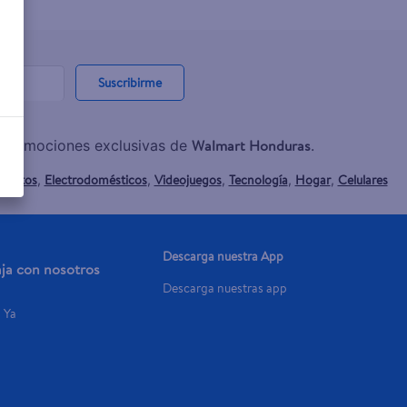
Suscribirme
Walmart Honduras
y promociones exclusivas de
.
mentos
Electrodomésticos
Videojuegos
Tecnología
Hogar
Celulares
,
,
,
,
,
Descarga nuestra App
aja con nosotros
Descarga nuestras app
a Ya