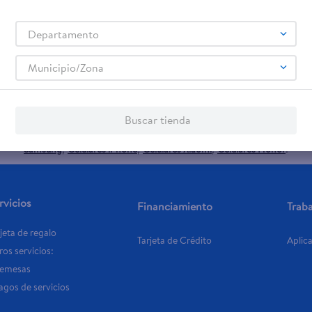
teño
Departamento
promociones!
Municipio/Zona
Términos y Condiciones
 los
, así como el envío de noticias 
Buscar tienda
elulares
Línea blanca
Laptops
Colchones
Pantallas
Antigripales
Suple
,
,
,
,
,
,
Samsung
Celulares iPhone
Celulares Xiaomi
Celulares Honor
,
,
,
.
rvicios
Financiamiento
Trab
jeta de regalo
Tarjeta de Crédito
Aplic
os servicios:
Remesas
agos de servicios