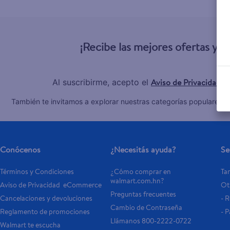
10
.
pollo nor
¡Recibe las mejores ofertas y 
Aviso de Privacidad
Al suscribirme, acepto el
y
C
También te invitamos a explorar nuestras categorías populares:
Conócenos
¿Necesitás ayuda?
Se
Términos y Condiciones
¿Cómo comprar en 
Tar
walmart.com.hn?
Aviso de Privacidad  eCommerce 
Otr
Preguntas frecuentes
Cancelaciones y devoluciones
- 
Cambio de Contraseña
Reglamento de promociones
- P
Llámanos 800-2222-0722
Walmart te escucha