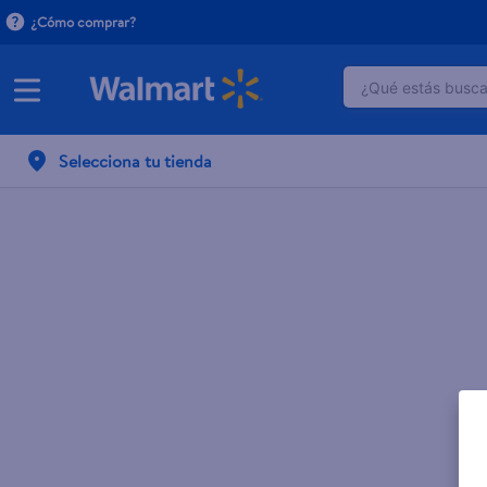
¿Cómo comprar?
¿Qué estás buscan
TÉRMINOS M
Selecciona tu tienda
1
.
dove uv
2
.
herbal es
3
.
ego
4
.
serums co
5
.
gillette v
6
.
dove
7
.
pañales
8
.
aceite
9
.
goodyear