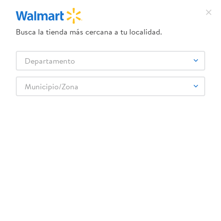
Busca la tienda más cercana a tu localidad.
¿Qué estás buscando?
Departamento
TÉRMINOS MÁS BUSCADOS
Selecciona tu tienda
1
.
crema dove serum
Municipio/Zona
CENTELLA
2
.
herbal essences
3
.
dove uv
4
.
ego
5
.
gillette venus
6
.
serums corporales dove
7
.
dove
8
.
pañales
9
.
aceite