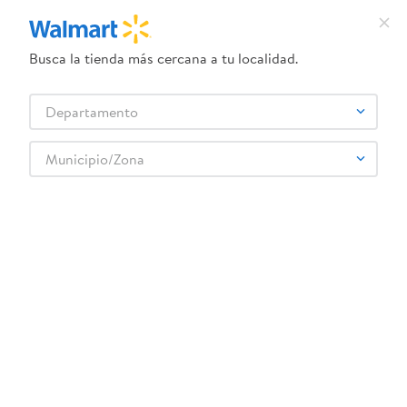
Busca la tienda más cercana a tu localidad.
¿Qué estás buscando?
Departamento
TÉRMINOS MÁS BUSCADOS
Selecciona tu tienda
1
.
crema dove serum
Municipio/Zona
CASHITAS
2
.
herbal essences
3
.
dove uv
4
.
ego
5
.
gillette venus
6
.
serums corporales dove
7
.
dove
8
.
pañales
9
.
aceite