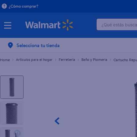
¿Cómo comprar?
¿Qué estás buscan
Cartucho Repuesto Purificador Rotoplas
L.749.00
TÉRMINOS M
Selecciona tu tienda
1
.
dove uv
2
.
herbal es
Artículos para el hogar
Ferretería
Baño y Plomería
Cartucho Repu
3
.
ego
4
.
serums co
5
.
gillette v
6
.
dove
7
.
pañales
8
.
aceite
9
.
goodyear