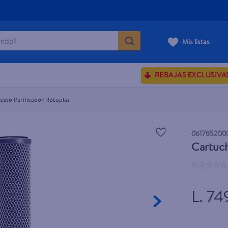
do?
Mis listas
ÁS BUSCADOS
REBAJAS EXCLUSIVA
sences
esto Purificador Rotoplas
rporales dove
061785200
Cartuch
enus
☆
☆
☆
☆
☆
L. 74