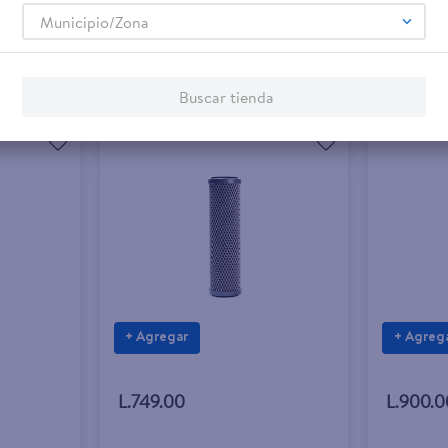
Municipio/Zona
Buscar tienda
+ Agregar
+ Agreg
L.749.00
L.900.0