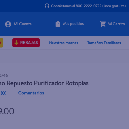
Contáctanos al 800-2222-0722
(línea gratuita)
Mis pedidos
Mi Carrito
+ Agregar
S
REBAJAS
Nuestras marcas
Tamaños Familiares
0746
o Repuesto Purificador Rotoplas
Comentarios
(
0
)
9.00