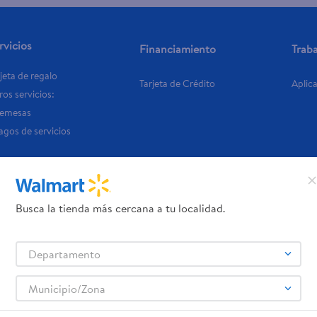
rvicios
Financiamiento
Trab
jeta de regalo
Tarjeta de Crédito
Aplic
os servicios:
Remesas
agos de servicios
Busca la tienda más cercana a tu localidad.
Departamento
Municipio/Zona