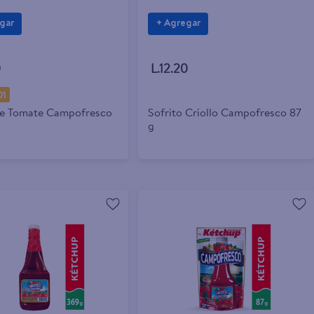
gar
+ Agregar
0
L.12.20
01
De Tomate Campofresco
Sofrito Criollo Campofresco 87
g