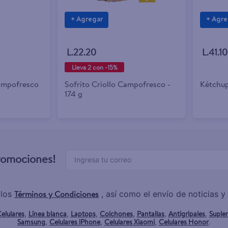
+ Agregar
+ Agre
L.22.20
L.41.10
Lleva 2 con -15%
ampofresco
Sofrito Criollo Campofresco -
Kétchup
174 g
promociones!
Términos y Condiciones
 los
, así como el envío de noticias 
elulares
Línea blanca
Laptops
Colchones
Pantallas
Antigripales
Suple
,
,
,
,
,
,
Samsung
Celulares iPhone
Celulares Xiaomi
Celulares Honor
,
,
,
.