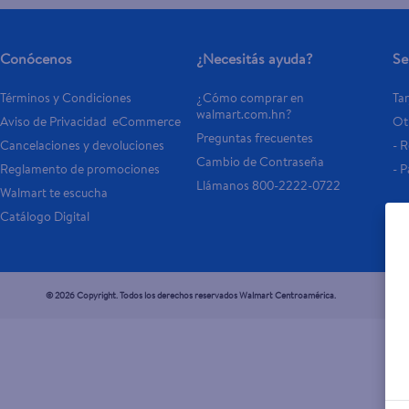
Conócenos
¿Necesitás ayuda?
Se
Términos y Condiciones
¿Cómo comprar en 
Tar
walmart.com.hn?
Aviso de Privacidad  eCommerce 
Otr
Preguntas frecuentes
Cancelaciones y devoluciones
- 
Cambio de Contraseña
Reglamento de promociones
- P
Llámanos 800-2222-0722
Walmart te escucha
Catálogo Digital
© 2026 Copyright. Todos los derechos reservados Walmart Centroamérica.