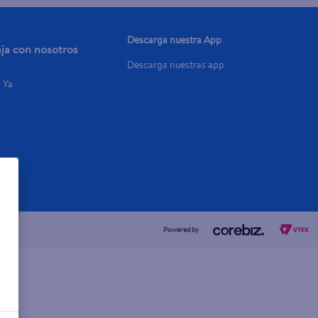
Descarga nuestra App
aja con nosotros
Descarga nuestras app
a Ya
Powered by