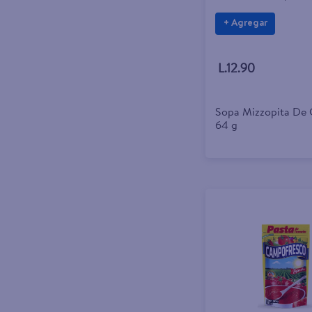
+ Agregar
L.12.90
Sopa Mizzopita De 
64 g