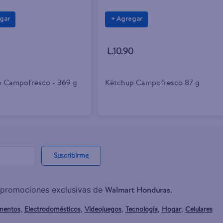
gar
+ Agregar
L.10.90
 Campofresco - 369 g
Kétchup Campofresco 87 g
Suscribirme
Walmart Honduras
y promociones exclusivas de
.
mentos
Electrodomésticos
Videojuegos
Tecnología
Hogar
Celulares
,
,
,
,
,