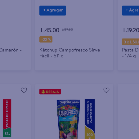
+ Agregar
+ Agre
L.45.00
L.19.2
L.57.80
-
22 %
3 x L.50.
Camarón -
Kétchup Campofresco Sirve
Pasta 
Fácil - 511 g
- 174 g