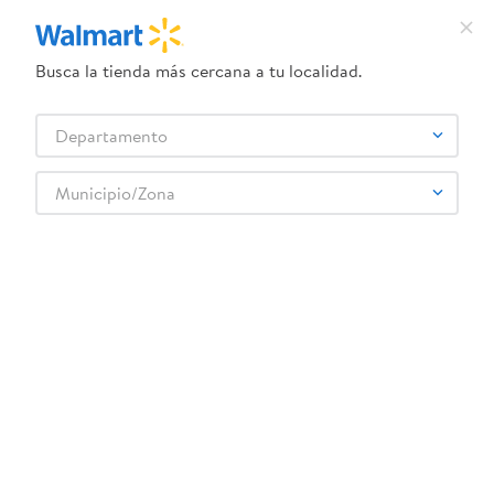
Busca la tienda más cercana a tu localidad.
¿Qué estás buscando?
Departamento
TÉRMINOS MÁS BUSCADOS
Selecciona tu tienda
1
.
crema dove serum
Municipio/Zona
BUSCH
2
.
herbal essences
3
.
dove uv
4
.
ego
5
.
gillette venus
6
.
serums corporales dove
7
.
dove
8
.
pañales
9
.
aceite