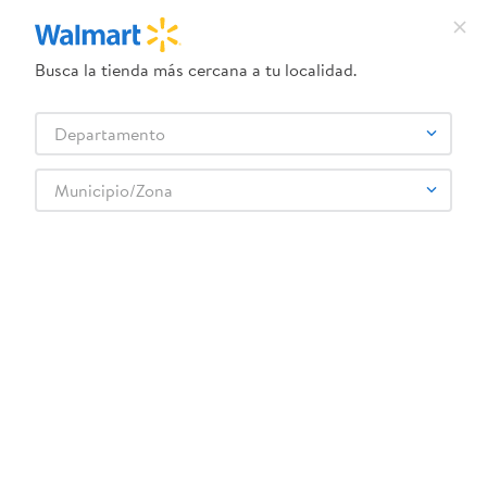
Busca la tienda más cercana a tu localidad.
¿Qué estás buscando?
Departamento
TÉRMINOS MÁS BUSCADOS
Selecciona tu tienda
1
.
crema dove serum
Municipio/Zona
BUG OFF
2
.
herbal essences
3
.
dove uv
4
.
ego
5
.
serums corporales dove
6
.
gillette venus
7
.
dove
8
.
goodyear
9
.
pañales