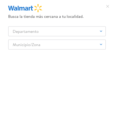
Busca la tienda más cercana a tu localidad.
¿Qué estás buscando?
Departamento
TÉRMINOS MÁS BUSCADOS
Selecciona tu tienda
1
.
dove uv
Municipio/Zona
Artículos para el hogar
Pintura
Accesorios para pintar
2
.
herbal essences
Brocha Artesan 4p Semi S
3
.
ego
4
.
serums corporales dove
5
.
gillette venus
6
.
dove
:
0769409173769
7
.
pañales
Brocha Artesan 4p Semi S
8
.
aceite
Comentarios
9
.
goodyear