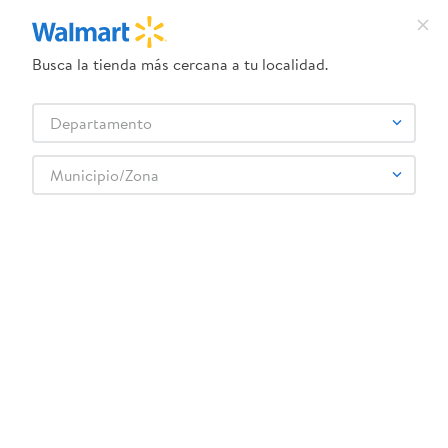
Busca la tienda más cercana a tu localidad.
¿Qué estás buscando?
Departamento
TÉRMINOS MÁS BUSCADOS
Selecciona tu tienda
1
.
crema dove serum
Municipio/Zona
2
.
herbal essences
3
.
dove uv
4
.
ego
5
.
serums corporales dove
6
.
gillette venus
7
.
dove
8
.
goodyear
9
.
pañales