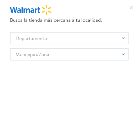
Busca la tienda más cercana a tu localidad.
¿Qué estás buscando?
Departamento
TÉRMINOS MÁS BUSCADOS
Selecciona tu tienda
1
.
crema dove serum
Municipio/Zona
Ropa y Zapatería
Hombre
Ropa interior para Hombre
2
.
herbal essences
Boxer Caballero 1037 m Surtido
3
.
dove uv
4
.
ego
5
.
serums corporales dove
6
.
gillette venus
:
0708559075769
7
.
dove
Boxer Caballero 1037 m Surtido
8
.
goodyear
Comentarios
9
.
pañales