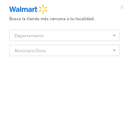
Busca la tienda más cercana a tu localidad.
¿Qué estás buscando?
Departamento
TÉRMINOS MÁS BUSCADOS
Selecciona tu tienda
1
.
crema dove serum
Municipio/Zona
2
.
herbal essences
botella-plastica-64-onz-c-alsa-suave-cg-6
3
.
dove uv
OOPS!
4
.
ego
5
.
gillette venus
No encontramos ningún resultado para
"
botella-plastica-64-onz-c-alsa-suave-
6
.
serums corporales dove
cg-6
"
7
.
dove
¿Qué debo hacer?
8
.
pañales
Comprueba los términos ingresados
9
.
aceite